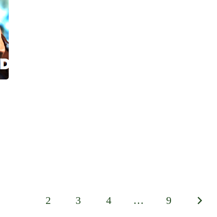
1
2
3
4
…
9