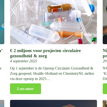
n’
€ 2 miljoen voor projecten circulaire
N
gezondheid & zorg
pr
4 september 2025
29
e
Op 1 september is de Oproep Circulaire Gezondheid &
NW
Zorg geopend. Health~Holland en ChemistryNL stellen
‘K
via deze oproep in 2025…
Di
Lees meer