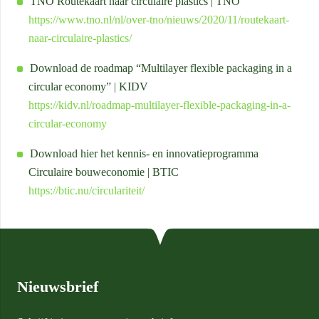
TNO Routekaart naar circulaire plastics | TNO
https://www.tno.nl/nl/over-tno/nieuws/2020/11/routekaart-
naar-circulaire-plastics/
Download de roadmap “Multilayer flexible packaging in a
circular economy” | KIDV
https://kidv.nl/roadmap-multilayer-flexible-packaging-in-a-
circular-economy
Download hier het kennis- en innovatieprogramma
Circulaire bouweconomie | BTIC
https://btic.nu/circulariteit/
Nieuwsbrief